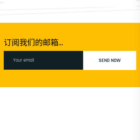
订阅我们的邮箱...
SEND NOW