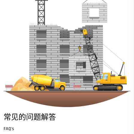
常见的问题解答
FAQ's