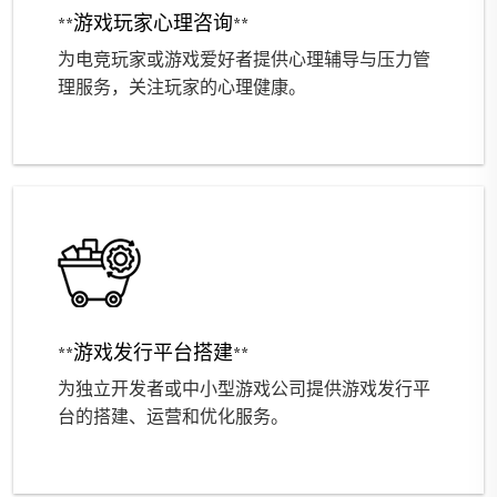
**游戏玩家心理咨询**
为电竞玩家或游戏爱好者提供心理辅导与压力管
理服务，关注玩家的心理健康。
**游戏发行平台搭建**
为独立开发者或中小型游戏公司提供游戏发行平
台的搭建、运营和优化服务。