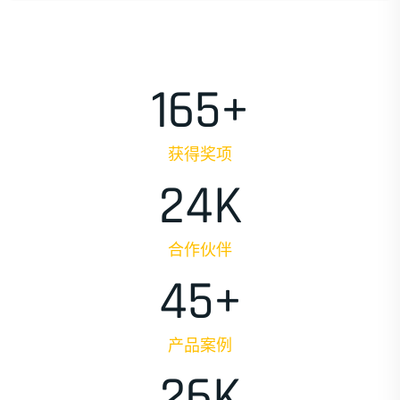
233
+
获得奖项
34
K
合作伙伴
64
+
产品案例
36
K