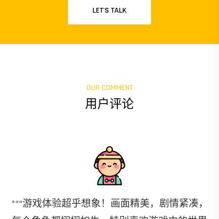
LET'S TALK
OUR COMMENT
用户评论
，剧情紧凑，
有些关卡设计得有点过于复杂，