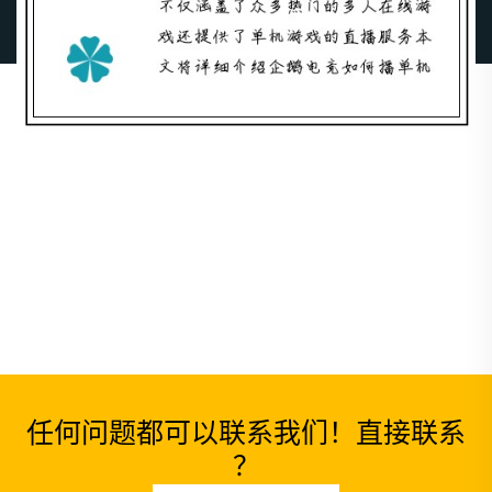
企鹅电竞：突破单机游戏界限，带你体验全
新电竞乐趣
任何问题都可以联系我们！直接联系
？