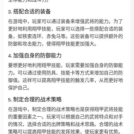
生存能力和战斗力。
3. 搭配合适的装备
在游戏中，玩家可以通过装备来增强武将的能力。为了
更好地利用翔甲技能，玩家可以选择一些搭配合适的装
备，如铁索连环、赤兔马等。这些装备可以提供额外的
防御和攻击能力，使得翔甲技能更加强大。
4. 加强自身的防御能力
要想更好地利用翔甲技能，玩家需要加强自身的防御能
力。可以通过使用防具、技能卡等方式来增加自己的防
御值。这样可以提高翔甲技能的触发几率，从而更好地
保护自己。
5. 制定合理的战术策略
在游戏中，制定合理的战术策略也是获得翔甲武将技能
的重要因素之一。玩家可以根据自己的武将特点和对手
的情况，选择合适的出牌策略和战术思路。合理的战术
策略可以提高翔甲技能的发挥效果，使玩家更有优势。