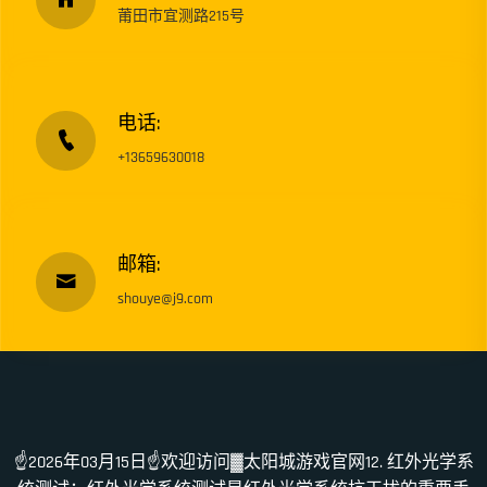
莆田市宜测路215号
电话:
+13659630018
邮箱:
shouye@j9.com
☝2026年03月15日☝欢迎访问▓太阳城游戏官网12. 红外光学系