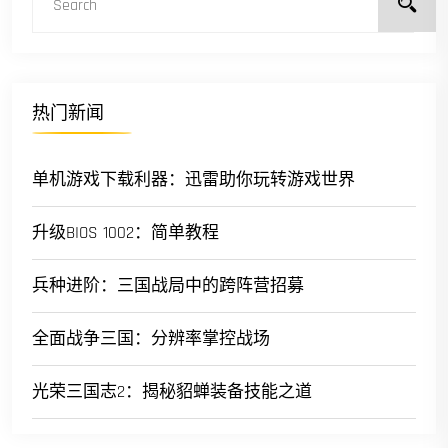
热门新闻
单机游戏下载利器：迅雷助你玩转游戏世界
升级BIOS 1002：简单教程
兵种进阶：三国战局中的跨阵营招募
全面战争三国：分辨率掌控战场
光荣三国志2：揭秘貂蝉装备技能之道