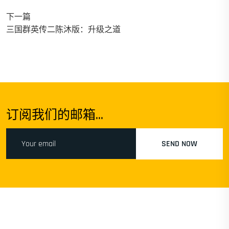
下一篇
三国群英传二陈沐版：升级之道
订阅我们的邮箱...
SEND NOW