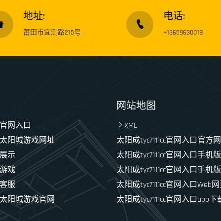
地址:
电话:
莆田市宜测路215号
+13659630018
网站地图
官网入口
XML
太阳城游戏网址
太阳成tyc7111cc官网入口官方
展示
太阳成tyc7111cc官网入口手机
游戏
太阳成tyc7111cc官网入口手机
客服
太阳成tyc7111cc官网入口Web
太阳城游戏官网
太阳成tyc7111cc官网入口app