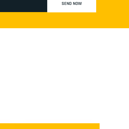
SEND NOW