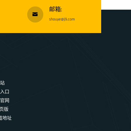
邮箱:
shouye@j9.com
网站
版入口
版官网
网页版
下载地址