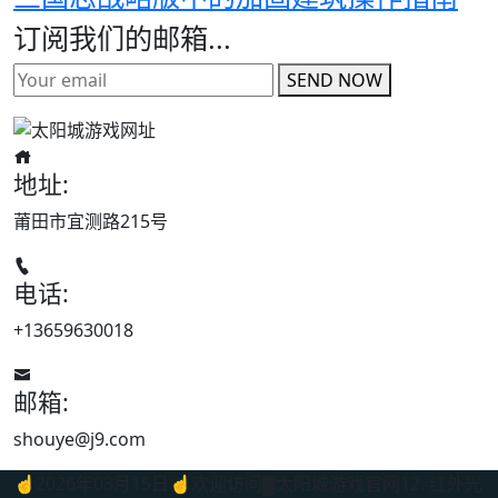
订阅我们的邮箱...
SEND NOW
地址:
莆田市宜测路215号
电话:
+13659630018
邮箱:
shouye@j9.com
☝2026年03月15日☝欢迎访问▓太阳城游戏官网12. 红外光