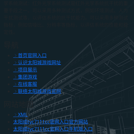
学系统测试：红外光学系统测试是红外光学系统抗干扰的重
要手段之一。可以采用多种测试方式，例如环境测试、人为
干扰测试等，以评估系统的抗干扰能力。可以采用多种测试
指标，例如信噪比、分辨率等指标，以评估系统的性能和稳
定性。
导航
首页官网入口
认识太阳城游戏网址
项目展示
集团游戏
在线客服
联络太阳城游戏官网
网站地图
XML
太阳成tyc7111cc官网入口官方网站
太阳成tyc7111cc官网入口手机版入口