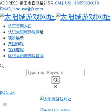
ADDRESS: 莆田市宜测路215号
CALL US: +13659630018
EMAIL: shouye@j9.com
首页官网入口
认识太阳城游戏网址
项目展示
集团游戏
在线客服
联络太阳城游戏官网
JION US