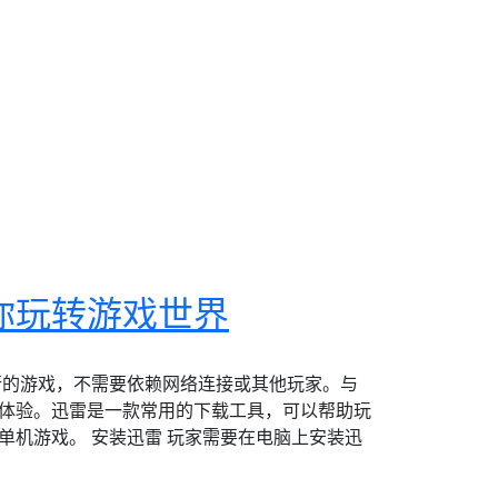
你玩转游戏世界
行的游戏，不需要依赖网络连接或其他玩家。与
体验。迅雷是一款常用的下载工具，可以帮助玩
单机游戏。 安装迅雷 玩家需要在电脑上安装迅