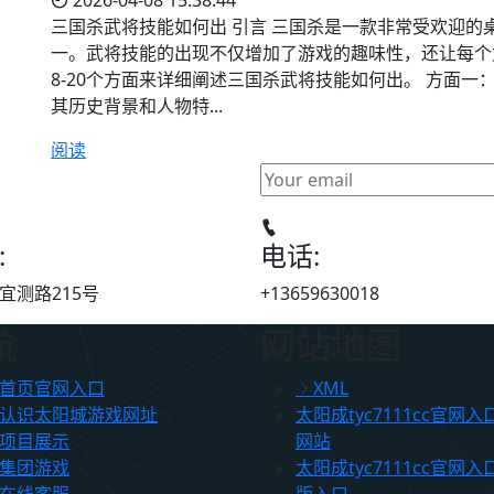
2026-04-08 15:38:44
三国杀武将技能如何出 引言 三国杀是一款非常受欢迎
一。武将技能的出现不仅增加了游戏的趣味性，还让每个
8-20个方面来详细阐述三国杀武将技能如何出。 方面一
其历史背景和人物特...
阅读
:
电话:
宜测路215号
+13659630018
航
网站地图
首页官网入口
XML
认识太阳城游戏网址
太阳成tyc7111cc官网
项目展示
网站
集团游戏
太阳成tyc7111cc官网