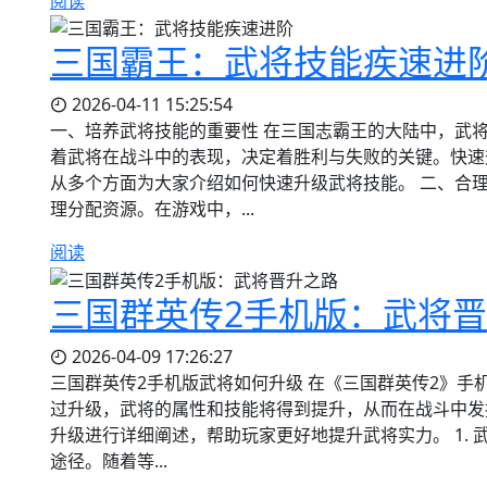
阅读
三国霸王：武将技能疾速进
2026-04-11 15:25:54
一、培养武将技能的重要性 在三国志霸王的大陆中，武
着武将在战斗中的表现，决定着胜利与失败的关键。快速
从多个方面为大家介绍如何快速升级武将技能。 二、合
理分配资源。在游戏中，...
阅读
三国群英传2手机版：武将
2026-04-09 17:26:27
三国群英传2手机版武将如何升级 在《三国群英传2》手
过升级，武将的属性和技能将得到提升，从而在战斗中发挥
升级进行详细阐述，帮助玩家更好地提升武将实力。 1. 
途径。随着等...