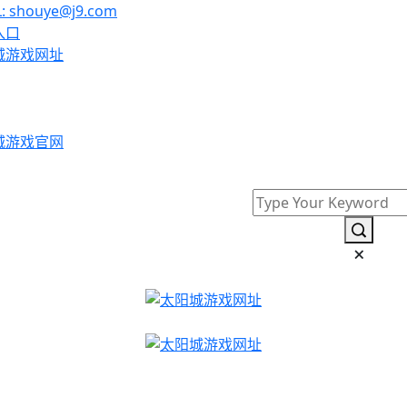
: shouye@j9.com
入口
城游戏网址
城游戏官网