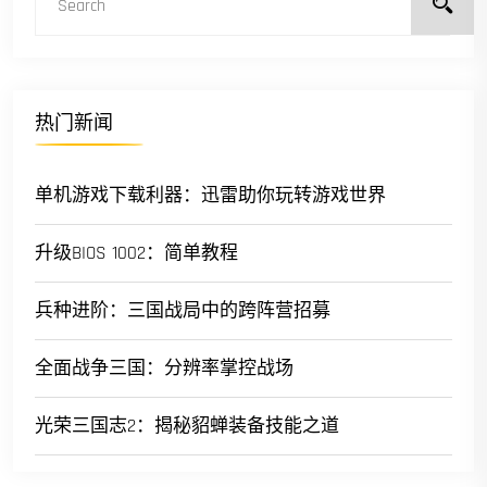
热门新闻
单机游戏下载利器：迅雷助你玩转游戏世界
升级BIOS 1002：简单教程
兵种进阶：三国战局中的跨阵营招募
全面战争三国：分辨率掌控战场
光荣三国志2：揭秘貂蝉装备技能之道